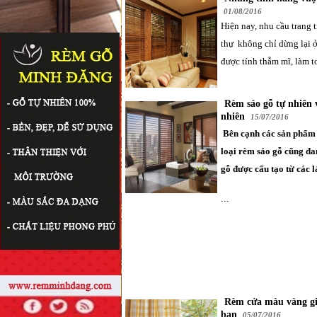
01/08/2016
Hiện nay, nhu cầu trang t
thự không chỉ dừng lại ở
được tính thẫm mĩ, làm to
Rèm sáo gỗ tự nhiên 
nhiên
15/07/2016
Bên cạnh các sản phẩ
loại
rèm sáo gỗ
cũng đa
gỗ
được cấu tạo từ các l
...
Rèm cửa màu vàng giả
bạn
05/07/2016