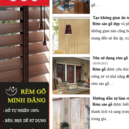
gỗ ...
Tạo không gian ấn t
Rèm sáo gỗ đẹp
và ph
không gian nào cũng hợ
mang đến sự ấm áp, tra
Nên sử dụng rèm gỗ
18/09/2015
Rèm gỗ
được yêu thíc
riêng tư và khả năng
đ
rèm sáo gỗ ...
Hướng dẫn tự làm rè
Rèm sáo gỗ
được biết
thanh lịch và sang trọ
trong gia ...