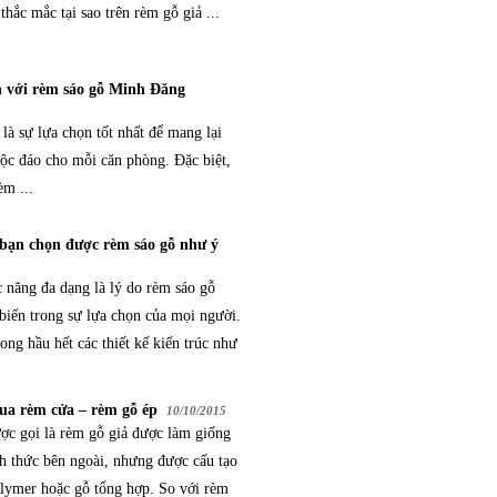
thắc mắc tại sao trên rèm gỗ giả ...
 với rèm sáo gỗ Minh Đăng
là sự lựa chọn tốt nhất để mang lại
ộc đáo cho mỗi căn phòng. Đặc biệt,
èm ...
 bạn chọn được rèm sáo gỗ như ý
 năng đa dạng là lý do rèm sáo gỗ
biến trong sự lựa chọn của mọi người.
ng hầu hết các thiết kế kiến trúc như
ua rèm cửa – rèm gỗ ép
10/10/2015
ợc gọi là rèm gỗ giả được làm giống
h thức bên ngoài, nhưng được cấu tạo
olymer hoặc gỗ tổng hợp. So với rèm