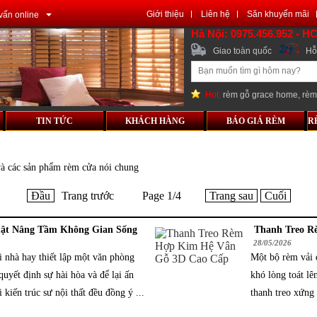
Giới thiệu
Liên hệ
Săn khuyến mãi
vấn online
Hà Nội: 0975.456.952 - H
Giao toàn quốc
Hỗ 
Hot:
rèm gỗ grace home
,
rèm
TIN TỨC
KHÁCH HÀNG
BÁO GIÁ RÈM
R
 và các sản phẩm rèm cửa nói chung
Đầu
Trang trước
Page 1/4
Trang sau
Cuối
ật Nâng Tầm Không Gian Sống
Thanh Treo R
28/05/2026
i nhà hay thiết lập một văn phòng
Một bộ rèm vải 
quyết định sự hài hòa và để lại ấn
khó lòng toát lê
 kiến trúc sư nội thất đều đồng ý ...
thanh treo xứng 