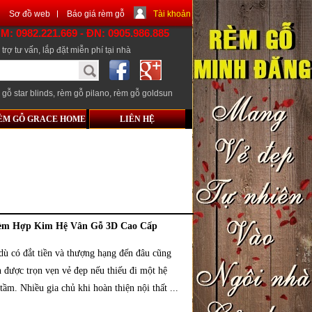
Sơ đồ web
Báo giá rèm gỗ
Tài khoản
CM: 0982.221.669 - ĐN: 0905.986.885
trợ tư vấn, lắp đặt miễn phí tại nhà
 gỗ star blinds
,
rèm gỗ pilano
,
rèm gỗ goldsun
ÈM GỖ GRACE HOME
LIÊN HỆ
èm Hợp Kim Hệ Vân Gỗ 3D Cao Cấp
dù có đắt tiền và thượng hạng đến đâu cũng
n được trọn vẹn vẻ đẹp nếu thiếu đi một hệ
tầm. Nhiều gia chủ khi hoàn thiện nội thất ...