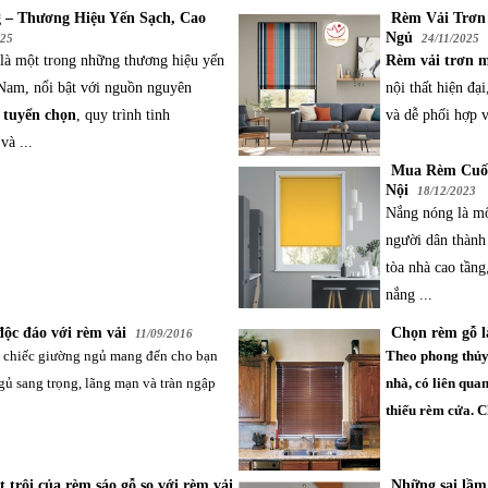
 – Thương Hiệu Yến Sạch, Cao
Rèm Vải Trơn
Ngủ
025
24/11/2025
là một trong những thương hiệu yến
Rèm vải trơn 
 Nam, nổi bật với nguồn nguyên
nội thất hiện đạ
n tuyển chọn
, quy trình tinh
và dễ phối hợp v
 và ...
Mua Rèm Cuốn
Nội
18/12/2023
Nắng nóng là mộ
người dân thành
tòa nhà cao tầng
nắng ...
độc đáo với rèm vải
Chọn rèm gỗ l
11/09/2016
 chiếc giường ngủ mang đến cho bạn
Theo phong thủy,
ủ sang trọng, lãng mạn và tràn ngập
nhà, có liên qua
thiếu rèm cửa. C
 trội của rèm sáo gỗ so với rèm vải
Những sai lầm