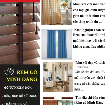
Mẫu rèm cửa mầu vàng
cho mọi gia đình được 
gian nội thất như: chu
các công trình dự ...
Kinh nghiệm chọn rè
Rèm cửa được rất nhi
ngủ hiện nay bởi tác 
không gian. Tuy nhiên
Rèm vải đẹp và cách
17/06/2016
Vấn đề cần đối mặt:
Ch
một chuyên viên thiết 
trang trí căn phòng củ
thiết ...
Tìm địa chỉ bán rèm 
(
Rèm gỗ Minh Đăng
)