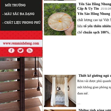
Yến Sào Hồng Nhung
Cấp & Uy Tín
25/11/2
Yến Sào Hồng Nhung
chất lượng cao tại Việt
liệu
tổ yến thiên nhiê
chế
chuẩn sạch 100%
,
Thiết kế giường ngủ 
Rèm vải được phủ quanh
một không gian phòng ng
đam mê.
...
Những tính năng vượt