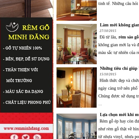
tinh tế. Những câu hỏi 
Làm mới không gian
27/10/2015
Đã từ lâu,
rèm sáo gỗ
không gian mới lạ và đ
màu sắc tự nhiên của r
Những tiêu chí giúp
15/10/2015
Hình thức đẹp và chức
ngày càng trở nên phổ 
Chúng được sử dụng tro
...
Lựa chọn mới khi m
Rèm gỗ ép hay còn đư
như rèm gỗ thật về hìn
từ nhựa vinyl, nhưa p