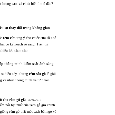
t lượng cao, và chưa biết tìm ở đâu?
ều sự thay đổi trong không gian
ếc
rèm cửa
ưng ý cho chiếc cửa sổ nhỏ
hải có kế hoạch rõ ràng. Trên thị
nhiều lựa chọn cho ...
háp thông minh kiểm soát ánh sáng
 ra điều này, nhưng
rèm sáo gỗ
là giải
g và nhiệt thông minh và tự nhiên
ỗ cho rèm gỗ giả
06/11/2015
ểm nổi bật nhất của
rèm gỗ giả
chính
 giống rèm gỗ thật một cách bất ngờ và