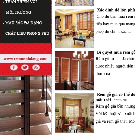
Xác định độ lớn ph
Cho dù bạn mua
rèm 
tiếp hay mua qua mạng
phép đo chính xác ...
Bí quyết mua rèm gỗ
Rèm gỗ
từ lâu đã chứ
được nhiều người đón 
thức của ...
Rèm gỗ giả có thể đ
mặt trời
27/08/2015
Rèm gỗ giả
bền nhưng
Với kỹ thuật sản xuất h
giả và rèm gỗ thật. Mộ