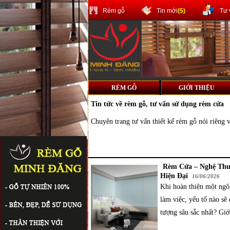
Rèm gỗ
Tin mới
(5)
Tư 
RÈM GỖ
GIỚI THIỆU
Tin tức về
rèm gỗ
, tư vấn sử dụng rèm cửa
Chuyên trang tư vấn thiết kế rèm gỗ nói riêng
Rèm Cửa – Nghệ Thu
Hiện Đại
16/06/2026
Khi hoàn thiện một ngô
làm việc, yếu tố nào sẽ 
tượng sâu sắc nhất? Giới