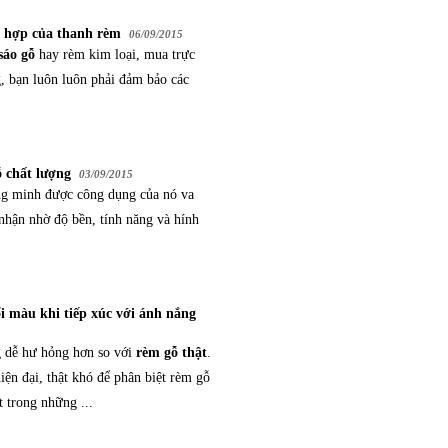
ù hợp của thanh rèm
06/09/2015
sáo gỗ
hay rèm kim loại, mua trực
, bạn luôn luôn phải đảm bảo các
 chất lượng
03/09/2015
ng minh được công dụng của nó va
nhận nhờ độ bền, tính năng và hính
ổi màu khi tiếp xúc với ánh nắng
 dễ hư hỏng hơn so với
rèm gỗ thật
.
iện đại, thật khó để phân biệt rèm gỗ
t trong những ...