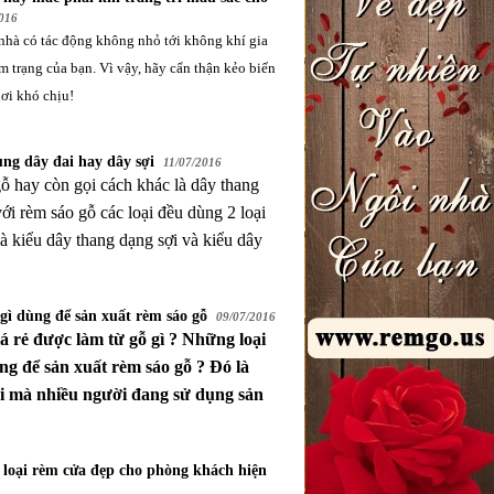
016
nhà có tác động không nhỏ tới không khí gia
m trạng của bạn. Vì vậy, hãy cẩn thận kẻo biến
ơi khó chịu!
ng dây đai hay dây sợi
11/07/2016
ỗ hay còn gọi cách khác là dây thang
với rèm sáo gỗ các loại đều dùng 2 loại
là kiểu dây thang dạng sợi và kiểu dây
gì dùng để sản xuất rèm sáo gỗ
09/07/2016
á rẻ
được làm từ gỗ gì ? Những loại
ng để sản xuất rèm sáo gỗ ? Đó là
i mà nhiều người đang sử dụng sản
loại rèm cửa đẹp cho phòng khách hiện