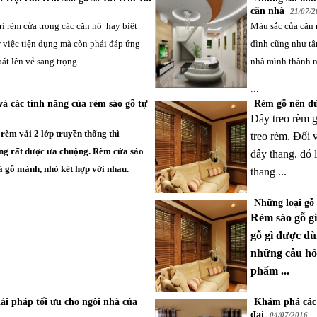
căn nhà
21/07/2
rí rèm cửa trong các căn hộ hay biệt
Màu sắc của căn 
 việc tiện dụng mà còn phải đáp ứng
đình cũng như tâ
át lên vẻ sang trọng ...
nhà mình thành n
...
và các tính năng của rèm sáo gỗ tự
Rèm gỗ nên dù
Dây treo rèm g
m
rèm vải 2 lớp
truyền thống thì
treo rèm. Đối 
ng rất được ưa chuộng.
Rèm cửa sáo
dây thang, đó 
á gỗ mảnh, nhỏ kết hợp với nhau.
thang ...
Những loại gỗ 
Rèm sáo gỗ gi
gỗ gì được dù
những câu hỏ
phẩm ...
i pháp tối ưu cho ngôi nhà của
Khám phá các 
đại
04/07/2016