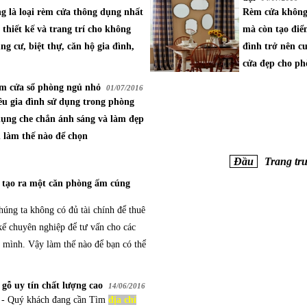
 là loại rèm cửa thông dụng nhất
Rèm cửa không 
thiết kế và trang trí cho không
mà còn tạo điể
ng cư, biệt thự, căn hộ gia đình,
đình trở nên c
cửa đẹp cho phò
m cửa sổ phòng ngủ nhỏ
01/07/2016
ều gia đình sử dụng trong phòng
dụng che chắn ánh sáng và làm đẹp
 làm thế nào để chọn
Đầu
Trang tr
 tạo ra một căn phòng ấm cúng
úng ta không có đủ tài chính để thuê
kế chuyên nghiệp để tư vấn cho các
a mình. Vậy làm thế nào để bạn có thể
gỗ uy tín chất lượng cao
14/06/2016
 - Quý khách đang cần Tìm
địa chỉ