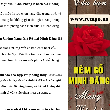
 Một Màu Cho Phòng Khách Và Phòng
một màu
là lựa chọn hàng đầu trong thiết kế
i, mang lại không gian tinh giản, sang trọng
ới mọi phong cách kiến trúc. Dù bạn đang ...
 Chống Nắng Giá Rẻ Tại Minh Đăng Hà
t trong những vấn đề khó chịu nhất của
 phố Hà Nội. Với thời tiết nóng bức và nhiều
, việc lựa chọn
rèm cửa
phù hợp để chống
àm sao cho hợp với phong thủy
08/08/2016
 cửa chính, cửa sổ chính là đôi mắt của ngôi
n đến mức độ năng lượng và là nơi không thể
hính vì vậy việc chọn mua và trang ...
 hay mắc phải khi trang trí màu sắc cho