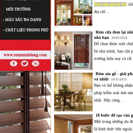
bán rèm gỗ uy tín
chấ
địa chỉ ...
Rèm cửa đem lại nhi
nhà bạn
30/05/2016
Để chọn được một chi
bé nhà mình, bạn cần p
trường hiện nay có rất 
Rèm sáo gỗ - giải p
và nhiệt
10/11/2015
Bạn có thể không nhận
pháp kiểm soát ánh sán
nhất. Hãy cúng ...
10 bước để tạo vân g
Một trong những ưu đi
là hình thức bên ngoài