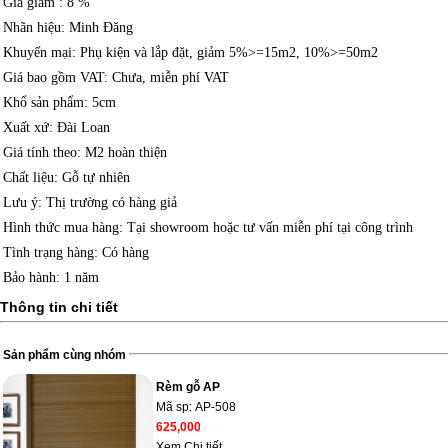
Giá giảm
: 8 %
Nhãn hiệu
: Minh Đăng
Khuyến mại
: Phụ kiện và lắp đặt, giảm 5%>=15m2, 10%>=50m2
Giá bao gồm VAT
: Chưa, miễn phí VAT
Khổ sản phẩm
: 5cm
Xuất xứ
: Đài Loan
Giá tính theo
: M2 hoàn thiện
Chất liệu
: Gỗ tự nhiên
Lưu ý
: Thị trường có hàng giả
Hình thức mua hàng
: Tại showroom hoặc tư vấn miễn phí tại công trình
Tình trạng hàng
: Có hàng
Bảo hành
: 1 năm
Thông tin chi tiết
Sản phẩm cùng nhóm
Rèm gỗ AP
Mã sp:
AP-508
625,000
Xem Chi tiết