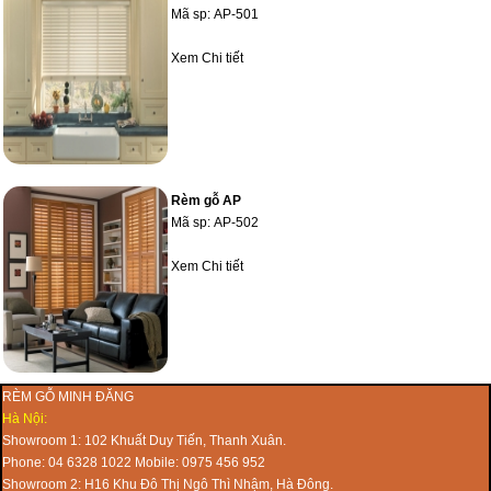
Mã sp:
AP-501
Xem Chi tiết
Rèm gỗ AP
Mã sp:
AP-502
Xem Chi tiết
RÈM GỖ MINH ĐĂNG
Hà Nội:
Showroom 1: 102 Khuất Duy Tiến, Thanh Xuân.
Phone: 04 6328 1022 Mobile: 0975 456 952
Showroom 2: H16 Khu Đô Thị Ngô Thì Nhậm, Hà Đông.