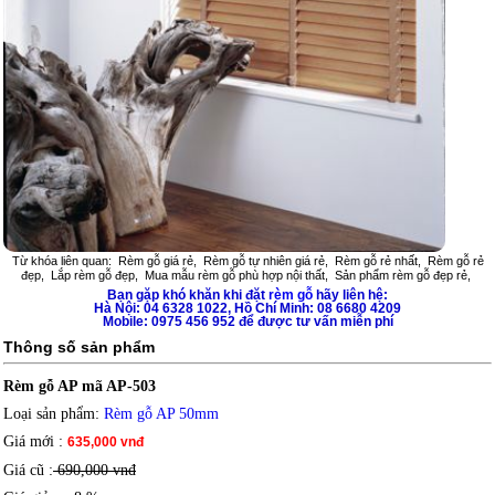
Từ khóa liên quan:
Rèm gỗ giá rẻ
,
Rèm gỗ tự nhiên giá rẻ
,
Rèm gỗ rẻ nhất
,
Rèm gỗ rẻ
đẹp
,
Lắp rèm gỗ đẹp
,
Mua mẫu rèm gỗ phù hợp nội thất
,
Sản phẩm rèm gỗ đẹp rẻ
,
Bạn gặp khó khăn khi đặt
rèm gỗ
hãy liên hệ:
Hà Nội: 04 6328 1022, Hồ Chí Minh: 08 6680 4209
Mobile: 0975 456 952 để được tư vấn miễn phí
Thông số sản phẩm
Rèm gỗ AP mã AP-503
Loại sản phẩm
:
Rèm gỗ AP 50mm
Giá mới
:
635,000 vnđ
Giá cũ :
690,000 vnđ