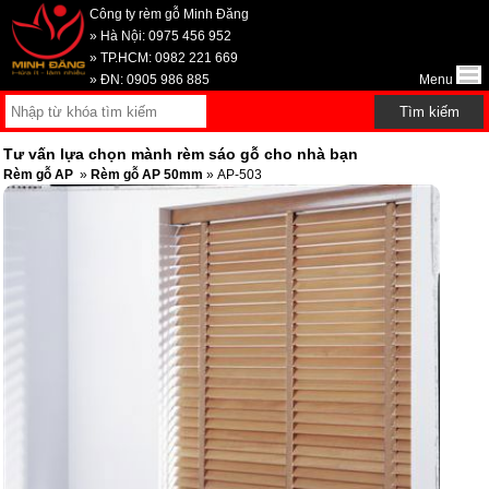
Công ty rèm gỗ Minh Đăng
» Hà Nội: 0975 456 952
» TP.HCM: 0982 221 669
» ĐN: 0905 986 885
Menu
Tư vấn lựa chọn mành rèm sáo gỗ cho nhà bạn
Rèm gỗ AP
»
Rèm gỗ AP 50mm
» AP-503