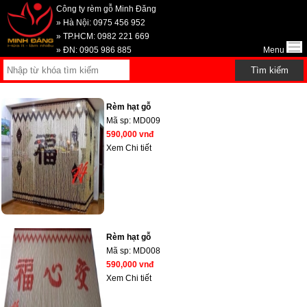
Công ty rèm gỗ Minh Đăng
» Hà Nội: 0975 456 952
» TP.HCM: 0982 221 669
» ĐN: 0905 986 885
Menu
Rèm hạt gỗ
Mã sp:
MD009
590,000 vnđ
Xem Chi tiết
Rèm hạt gỗ
Mã sp:
MD008
590,000 vnđ
Xem Chi tiết