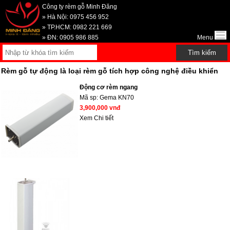
Công ty rèm gỗ Minh Đăng
» Hà Nội: 0975 456 952
» TP.HCM: 0982 221 669
» ĐN: 0905 986 885
Menu
Rèm gỗ tự động là loại rèm gỗ tích hợp công nghệ điều khiển
Động cơ rèm ngang
Mã sp:
Gema KN70
3,900,000 vnđ
Xem Chi tiết