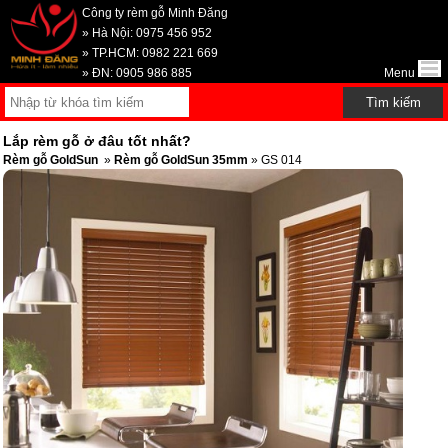
Công ty rèm gỗ Minh Đăng
» Hà Nội: 0975 456 952
» TP.HCM: 0982 221 669
» ĐN: 0905 986 885
Menu
Lắp rèm gỗ ở đâu tốt nhất?
Rèm gỗ GoldSun
»
Rèm gỗ GoldSun 35mm
» GS 014