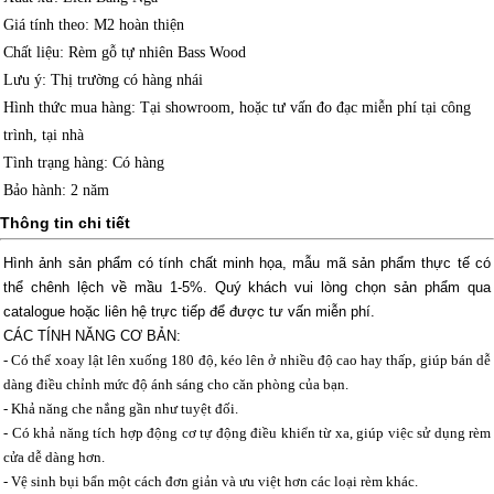
Giá tính theo
: M2 hoàn thiện
Chất liệu
: Rèm gỗ tự nhiên Bass Wood
Lưu ý
: Thị trường có hàng nhái
Hình thức mua hàng
: Tại showroom, hoặc tư vấn đo đạc miễn phí tại công
trình, tại nhà
Tình trạng hàng
: Có hàng
Bảo hành
: 2 năm
Thông tin chi tiết
Hình ảnh sản phẩm có tính chất minh họa, mẫu mã sản phẩm thực tế có
thể chênh lệch về mầu 1-5%.
Quý khách vui lòng chọn sản phẩm qua
catalogue hoặc liên hệ trực tiếp để được tư vấn miễn phí.
CÁC TÍNH NĂNG CƠ BẢN:
- Có thể xoay lật lên xuống 180 độ, kéo lên ở nhiều độ cao hay thấp, giúp bán dễ
dàng điều chỉnh mức độ ánh sáng cho căn phòng của bạn.
- Khả năng che nắng gần như tuyệt đối.
- Có khả năng tích hợp động cơ tự động điều khiển từ xa, giúp việc sử dụng rèm
cửa dễ dàng hơn.
- Vệ sinh bụi bẩn một cách đơn giản và ưu việt hơn các loại rèm khác.