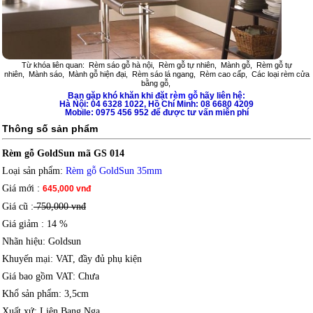
Từ khóa liên quan:
Rèm sáo gỗ hà nội
,
Rèm gỗ tự nhiên
,
Mành gỗ
,
Rèm gỗ tự
nhiên
,
Mành sáo
,
Mành gỗ hiện đại
,
Rèm sáo lá ngang
,
Rèm cao cấp
,
Các loại rèm cửa
bằng gỗ
,
Bạn gặp khó khăn khi đặt
rèm gỗ
hãy liên hệ:
Hà Nội: 04 6328 1022, Hồ Chí Minh: 08 6680 4209
Mobile: 0975 456 952 để được tư vấn miễn phí
Thông số sản phẩm
Rèm gỗ GoldSun mã GS 014
Loại sản phẩm
:
Rèm gỗ GoldSun 35mm
Giá mới
:
645,000 vnđ
Giá cũ :
750,000 vnđ
Giá giảm
: 14 %
Nhãn hiệu
: Goldsun
Khuyến mại
: VAT, đầy đủ phụ kiện
Giá bao gồm VAT
: Chưa
Khổ sản phẩm
: 3,5cm
Xuất xứ
: Liên Bang Nga