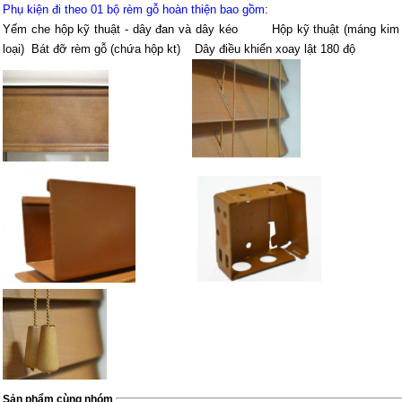
Phụ kiện đi theo 01 bộ rèm gỗ hoàn thiện bao gồm
:
Yếm che hộp kỹ thuật - dây đan và dây kéo Hộp kỹ thuật (máng kim
loại) Bát đỡ rèm gỗ (chứa hộp kt) Dây điều khiển xoay lật 180 độ
Sản phẩm cùng nhóm