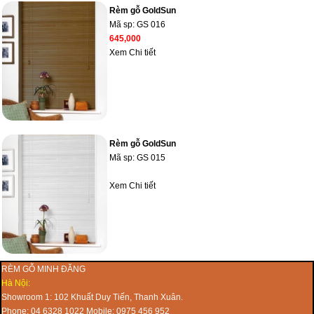
Rèm gỗ GoldSun
Mã sp:
GS 016
645,000
Xem Chi tiết
Rèm gỗ GoldSun
Mã sp:
GS 015
Xem Chi tiết
RÈM GỖ MINH ĐĂNG
Hà Nội:
Showroom 1: 102 Khuất Duy Tiến, Thanh Xuân.
Phone: 04 6328 1022 Mobile: 0975 456 952